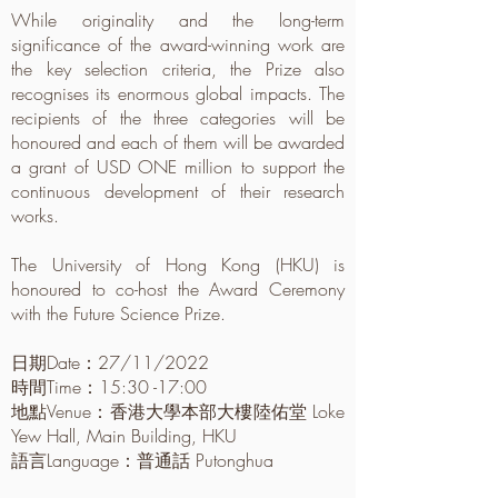
While originality and the long-term
significance of the award-winning work are
the key selection criteria, the Prize also
recognises its enormous global impacts. The
recipients of the three categories will be
honoured and each of them will be awarded
a grant of USD ONE million to support the
continuous development of their research
works.
The University of Hong Kong (HKU) is
honoured to co-host the Award Ceremony
with the Future Science Prize.
日期Date：27/11/2022
時間Time：15:30 -17:00
地點Venue：香港大學本部大樓陸佑堂 Loke
Yew Hall, Main Building, HKU
語言Language：普通話 Putonghua