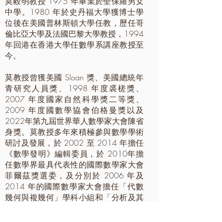
莫毅明教授 1975 年畢業於聖保羅男女
中學。1980 年於史丹福大學獲博士學
位後在美國普林斯頓大學任教，歷任哥
倫比亞大學及法國巴黎大學教授，1994
年回港在香港大學任數學系講座教授至
今。
莫教授曾獲美國 Sloan 獎、美國總統年
青研究人員獎、1998 年度裘槎獎、
2007 年度國家自然科學獎二等獎、
2009 年度國數學協會伯格曼獎以及
2022年第九屆世界華人數學家大會陳省
身獎。莫教授多年來積極參與數學學術
研討及發展，於 2002 至 2014 年擔任
《數學發明》編輯委員，於 2010年擔
任數學界最具代表性的國際數學家大會
菲爾茲獎選委，及分別於 2006 年及
2014 年的國際數學家大會擔任「代數
幾何與複幾何」學科小組和「分析及其
應用」學科小組的核心選委。莫教授亦
為港大數學研究所所長，致力發展研究