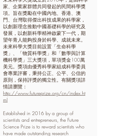
家、企業家群體共同發起的民間科學獎
項。旨在獎勵在中國內地、香港、澳
門、台灣取得傑出科技成果的科學家，
以創新理念推動中國基礎科學的研究及
發展，以創新科學精神啟蒙下一代，期
望年青人能夠投身於科學、成就未來。
未來科學大獎目前設置「生命科學
獎」、「物質科學獎」和「數學與計算
機科學獎」三大獎項，單項獎金100萬
美元。獎項由優秀科學家組成科學委員
會專業評審，秉持公正、公平、公信的
原則，保持評獎的獨立性。有關獎項詳
情請瀏覽：
http://www.futureprize.org/cn/index.ht
ml
Established in 2016 by a group of
scientists and entrepreneurs, the Future
Science Prize is to reward scientists who
have made outstanding research